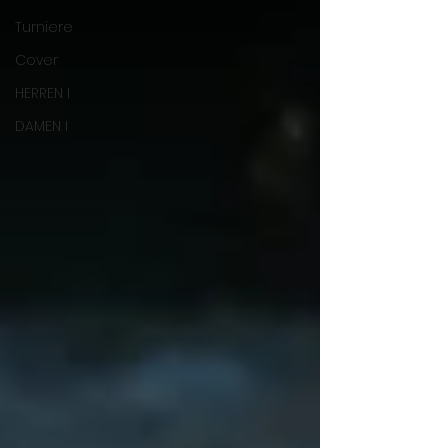
Turniere
Cover
HERREN I
DAMEN I