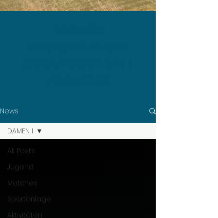
Aktuelle
Neuigkeiten der
UNION FAUSTBALL
FRANKING
News
DAMEN I
All Posts
Jugend
Matches
Sportanlage
Aktivitäten