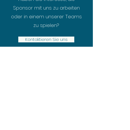
Sponsor mit uns zu arbeiten
oder in einem unserer Teams
zu spielen?
Kontaktieren Sie uns
Bleiben Sie immer auf
dem neuesten Stand mit
den UF FRANKING-
Nachrichten
Newsletter abonnieren